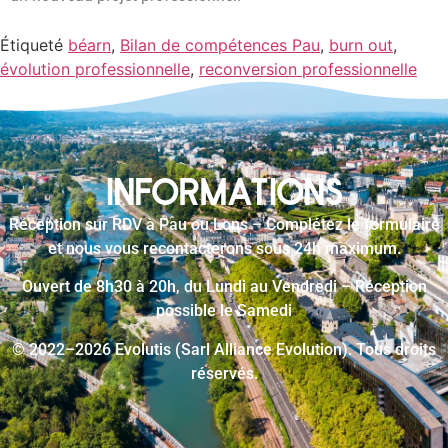
Étiqueté
béarn
,
Bilan de compétences Pau
,
burn out
,
évolution professionnelle
,
reconversion professionnelle
INFORMATIONS
Réception sur RDV à Pau ou Lons – Complétez le formulaire
et nous vous recontacterons sous 24h maximum.
Ouvert de 8h30 à 20h, du Lundi au Vendredi – Réception
possible le Samedi
© 2022–2026 Evolutis (Sarl Alliance Evolution). Tous droits
réservés.