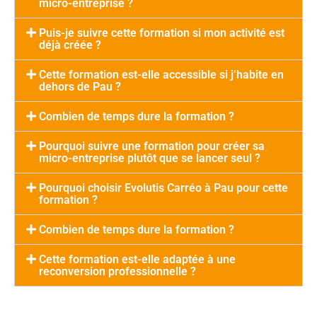
micro-entreprise ?
Puis-je suivre cette formation si mon activité est
déjà créée ?
Cette formation est-elle accessible si j’habite en
dehors de Pau ?
Combien de temps dure la formation ?
Pourquoi suivre une formation pour créer sa
micro-entreprise plutôt que se lancer seul ?
Pourquoi choisir Evolutis Carréo à Pau pour cette
formation ?
Combien de temps dure la formation ?
Cette formation est-elle adaptée à une
reconversion professionnelle ?