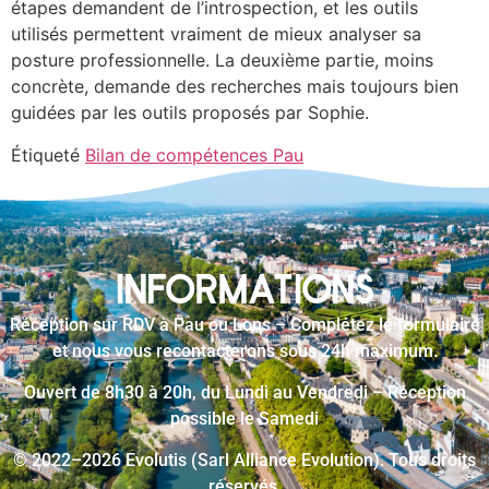
étapes demandent de l’introspection, et les outils
utilisés permettent vraiment de mieux analyser sa
posture professionnelle. La deuxième partie, moins
concrète, demande des recherches mais toujours bien
guidées par les outils proposés par Sophie.
Étiqueté
Bilan de compétences Pau
INFORMATIONS
Réception sur RDV à Pau ou Lons – Complétez le formulaire
et nous vous recontacterons sous 24h maximum.
Ouvert de 8h30 à 20h, du Lundi au Vendredi – Réception
possible le Samedi
© 2022–2026 Evolutis (Sarl Alliance Evolution). Tous droits
réservés.