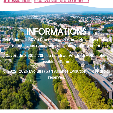
professionnelle
,
reconversion professionnelle
INFORMATIONS
Réception sur RDV à Pau ou Lons – Complétez le formulaire
et nous vous recontacterons sous 24h maximum.
Ouvert de 8h30 à 20h, du Lundi au Vendredi – Réception
possible le Samedi
© 2022–2026 Evolutis (Sarl Alliance Evolution). Tous droits
réservés.