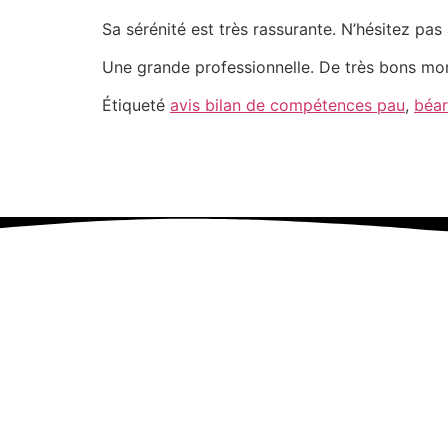
Sa sérénité est très rassurante. N’hésitez pas 
Une grande professionnelle. De très bons m
Étiqueté
avis bilan de compétences pau
,
béa
Réception sur RDV à P
Ouvert
© 