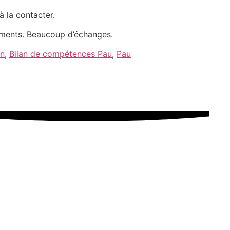
à la contacter.
oments. Beaucoup d’échanges.
rn
,
Bilan de compétences Pau
,
Pau
INFORMATIONS
au ou Lons – Complétez le formulaire et nous vous recontacte
 de 8h30 à 20h, du Lundi au Vendredi – Réception possible le
2022–2026 Evolutis (Sarl Alliance Evolution). Tous droits réserv