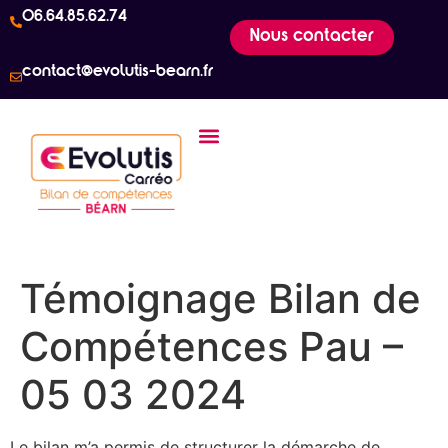
06.64.85.62.74
Nous contacter
contact@evolutis-bearn.fr
Témoignage Bilan de
Compétences Pau –
05 03 2024
Le bilan m’a permis de structurer la démarche de