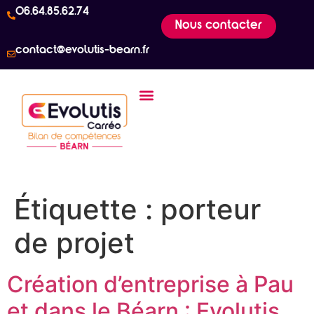
06.64.85.62.74
Nous contacter
contact@evolutis-bearn.fr
Étiquette :
porteur
de projet
Création d’entreprise à Pau
et dans le Béarn : Evolutis