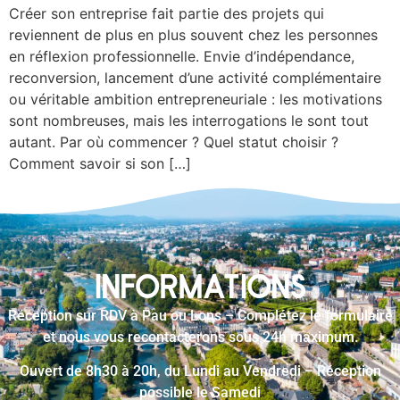
Créer son entreprise fait partie des projets qui
reviennent de plus en plus souvent chez les personnes
en réflexion professionnelle. Envie d’indépendance,
reconversion, lancement d’une activité complémentaire
ou véritable ambition entrepreneuriale : les motivations
sont nombreuses, mais les interrogations le sont tout
autant. Par où commencer ? Quel statut choisir ?
Comment savoir si son […]
INFORMATIONS
Réception sur RDV à Pau ou Lons – Complétez le formulaire
et nous vous recontacterons sous 24h maximum.
Ouvert de 8h30 à 20h, du Lundi au Vendredi – Réception
possible le Samedi