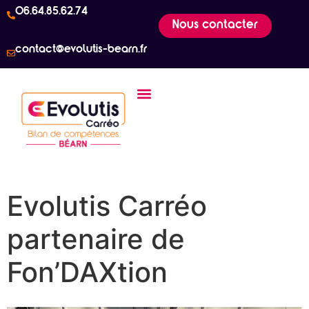
06.64.85.62.74
Nous contacter
contact@evolutis-bearn.fr
Evolutis Carréo
partenaire de
Fon’DAXtion