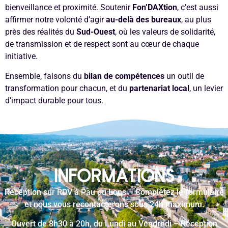
bienveillance et proximité. Soutenir
Fon’DAXtion
, c’est aussi
affirmer notre volonté d’agir
au-delà des bureaux
, au plus
près des réalités du
Sud-Ouest
, où les valeurs de solidarité,
de transmission et de respect sont au cœur de chaque
initiative.
Ensemble, faisons du
bilan de compétences
un outil de
transformation pour chacun, et du
partenariat local
, un levier
d’impact durable pour tous.
INFORMATIONS
Réception sur RDV à Pau ou Lons – Complétez le formulaire
et nous vous recontacterons sous 24h maximum.
Ouvert de 8h30 à 20h, du Lundi au Vendredi – Réception