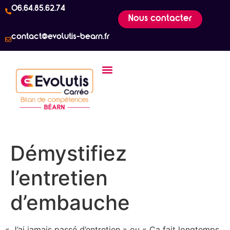
06.64.85.62.74
Nous contacter
contact@evolutis-bearn.fr
Démystifiez
l’entretien
d’embauche
« J’ai jamais passé d’entretien » ou « Ça fait longtemps