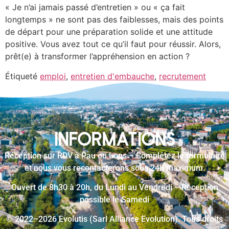
« Je n’ai jamais passé d’entretien » ou « ça fait
longtemps » ne sont pas des faiblesses, mais des points
de départ pour une préparation solide et une attitude
positive. Vous avez tout ce qu’il faut pour réussir. Alors,
prêt(e) à transformer l’appréhension en action ?
Étiqueté
emploi
,
entretien d'embauche
,
recrutement
INFORMATIONS
Réception sur RDV à Pau ou Lons – Complétez le formulaire
et nous vous recontacterons sous 24h maximum.
Ouvert de 8h30 à 20h, du Lundi au Vendredi – Réception
possible le Samedi
© 2022–2026 Evolutis (Sarl Alliance Evolution). Tous droits