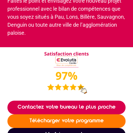
Faites le point et envisagez votre nouveau projet
professionnel avec le bilan de compétences que
vous soyez situés à Pau, Lons, Billère, Sauvagnon,
Denguin ou toute autre ville de l’agglomération
paloise.
Contactez votre bureau le plus proche
Télécharger votre programme